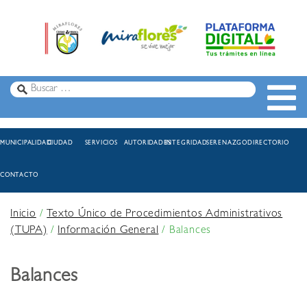
MUNICIPALIDAD
CIUDAD
SERVICIOS
AUTORIDADES
INTEGRIDAD
SERENAZGO
DIRECTORIO
CONTACTO
Inicio
/
Texto Único de Procedimientos Administrativos
(TUPA)
/
Información General
/
Balances
Balances