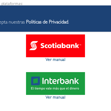
s plataformas:
nda para conocer el manual de pago.
cepta nuestras
Politicas de Privacidad
.
Ver manual
Ver manual