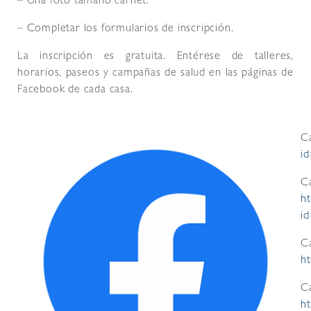
– Una foto tamaño carnet.
– Completar los formularios de inscripción.
La inscripción es gratuita. Entérese de talleres,
horarios, paseos y campañas de salud en las páginas de
Facebook de cada casa.
C
i
C
h
i
C
h
Ca
h