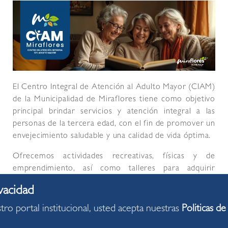
El Centro Integral de Atención al Adulto Mayor (CIAM)
de la Municipalidad de Miraflores tiene como objetivo
principal brindar servicios y atención integral a las
personas de la tercera edad, con el fin de promover un
envejecimiento saludable y una calidad de vida óptima.
Ofrecemos actividades recreativas, físicas y de
emprendimiento, así como talleres para adquirir
nuevas habilidades y fortalecer las capacidades del
adulto mayor. También realizamos actividades
culturales y recreativas, actividades de promoción de la
tro portal institucional, usted acepta nuestras
Politicas de
salud y servicios como asesoría legal, psicología y