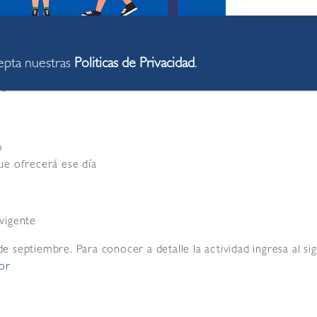
cepta nuestras
Politicas de Privacidad
.
par en el día del comprador este 28 de septiembre. envíanos un
iguientes datos:
o
ue ofrecerá ese día
vigente
de septiembre. Para conocer a detalle la actividad ingresa al sig
or