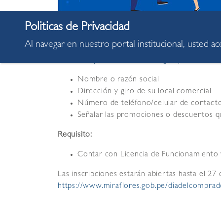
Al navegar en nuestro portal institucional, usted a
Si tienes un local comercial y deseas partici
diadelcomprador@miraflores.gob.pe
con los s
Nombre o razón social
Dirección y giro de su local comercial
Número de teléfono/celular de contact
Señalar las promociones o descuentos q
Requisito:
Contar con Licencia de Funcionamiento 
Las inscripciones estarán abiertas hasta el 27 
https://www.miraflores.gob.pe/diadelcomprad