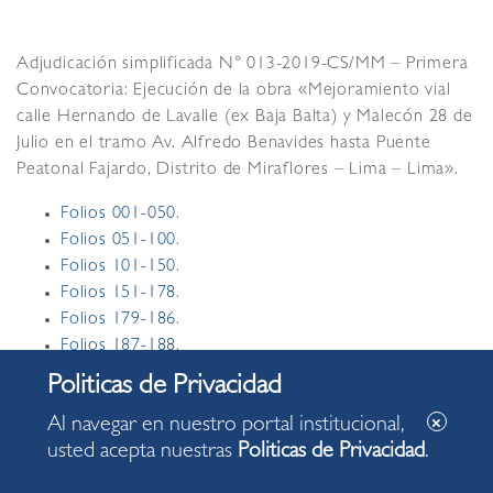
Adjudicación simplificada N° 013-2019-CS/MM – Primera
Convocatoria: Ejecución de la obra «Mejoramiento vial
calle Hernando de Lavalle (ex Baja Balta) y Malecón 28 de
Julio en el tramo Av. Alfredo Benavides hasta Puente
Peatonal Fajardo, Distrito de Miraflores – Lima – Lima».
Folios 001-050
.
Folios 051-100
.
Folios 101-150
.
Folios 151-178
.
Folios 179-186
.
Folios 187-188
.
Folios 189-196
.
Folios 197-257
.
Al navegar en nuestro portal institucional,
Folios 258-305
.
usted acepta nuestras
Politicas de Privacidad
.