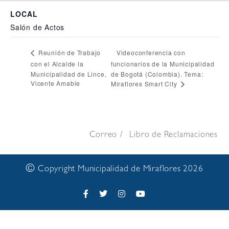
LOCAL
Salón de Actos
Videoconferencia con
Reunión de Trabajo
con el Alcalde la
funcionarios de la Municipalidad
Municipalidad de Lince,
de Bogotá (Colombia). Tema:
Vicente Amable
Miraflores Smart City
Correo
Libro de Reclamaciones
©
Copyright Municipalidad de Miraflores 2026