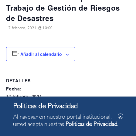
Trabajo de Gestión de Riesgos
de Desastres
17 febrero, 2021 @ 10:00
Añadir al calendario
DETALLES
Fecha:
17 febrero, 2021
Hora:
10:00
Al navegar en nuestro portal institucional,
Categoría del Evento:
usted acepta nuestras
Politicas de Privacidad
.
Alcaldia