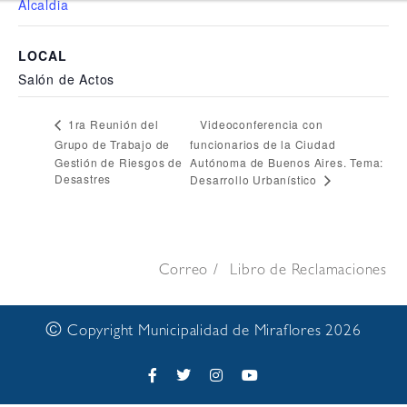
Alcaldia
LOCAL
Salón de Actos
Videoconferencia con
1ra Reunión del
Grupo de Trabajo de
funcionarios de la Ciudad
Gestión de Riesgos de
Autónoma de Buenos Aires. Tema:
Desastres
Desarrollo Urbanístico
Correo
Libro de Reclamaciones
©
Copyright Municipalidad de Miraflores 2026