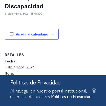
Discapacidad
5 diciembre, 2021 @ 08:00
Añadir al calendario
DETALLES
Fecha:
5 diciembre, 2021
Hora:
08:00
Categoría del Evento:
Alcaldia
Al navegar en nuestro portal institucional,
usted acepta nuestras
Politicas de Privacidad
.
LOCAL