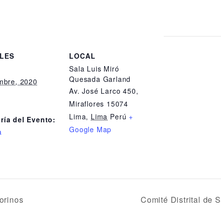
LES
LOCAL
Sala Luis Miró
:
Quesada Garland
embre, 2020
Av. José Larco 450,
Miraflores 15074
Lima
,
Lima
Perú
+
ría del Evento:
Google Map
a
orinos
Comité Distrital d