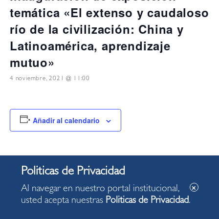
temática «El extenso y caudaloso
río de la civilización: China y
Latinoamérica, aprendizaje
mutuo»
4 noviembre, 2021 @ 11:00
Añadir al calendario
DETALLES
Fecha:
4 noviembre, 2021
Al navegar en nuestro portal institucional,
usted acepta nuestras
Politicas de Privacidad
.
Hora:
11:00