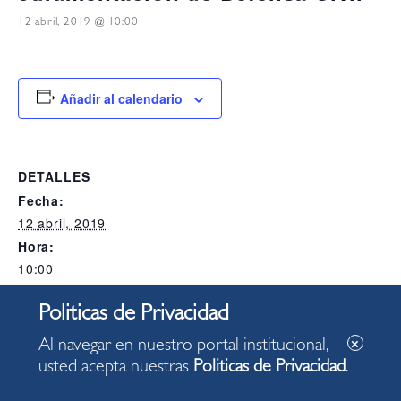
12 abril, 2019 @ 10:00
Añadir al calendario
DETALLES
Fecha:
12 abril, 2019
Hora:
10:00
Categoría del Evento:
Alcaldia
Al navegar en nuestro portal institucional,
LOCAL
usted acepta nuestras
Politicas de Privacidad
.
Salón de Actos