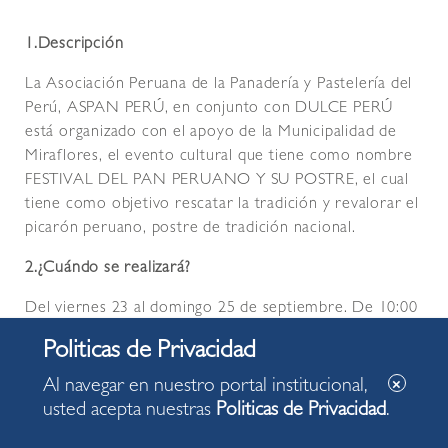
1.Descripción
La Asociación Peruana de la Panadería y Pastelería del
Perú, ASPAN PERÚ, en conjunto con DULCE PERÚ
está organizado con el apoyo de la Municipalidad de
Miraflores, el evento cultural que tiene como nombre
FESTIVAL DEL PAN PERUANO Y SU POSTRE, el cual
tiene como objetivo rescatar la tradición y revalorar el
picarón peruano, postre de tradición nacional.
2.¿Cuándo se realizará?
Del viernes 23 al domingo 25 de septiembre. De 10:00
a 22:00 horas.
3.¿Dónde se realizará?
Al navegar en nuestro portal institucional,
usted acepta nuestras
Politicas de Privacidad
.
Pasaje Los Pintores.