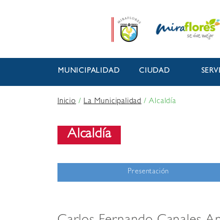
MUNICIPALIDAD
CIUDAD
SERV
Inicio
/
La Municipalidad
/
Alcaldía
Alcaldía
Presentación