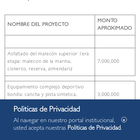
MONTO
NOMBRE DEL PROYECTO
APROXIMADO
Asfaltado del malecón superior 1era
etapa: malecon de la marina,
7,000,000
cisneros, reserva, almendariz
Equipamiento complejo deportivo
bonilla: cancha y pista sintetica,
3,000,000
alumbrado artificial
Equipamiento seguridad ciudadana
4,500,000
Al navegar en nuestro portal institucional,
usted acepta nuestras
Politicas de Privacidad
.
Semaforización 2da etapa
3,000,000