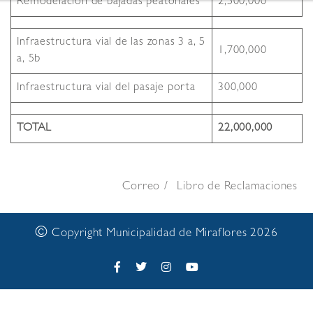
Remodelación de bajadas peatonales
2,500,000
Infraestructura vial de las zonas 3 a, 5
1,700,000
a, 5b
Infraestructura vial del pasaje porta
300,000
TOTAL
22,000,000
Correo
Libro de Reclamaciones
©
Copyright Municipalidad de Miraflores 2026