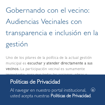
Gobernando con el vecino:
Audiencias Vecinales con
transparencia e inclusión en la
gestión
Uno de los pilares de la política de la actual gestión
municipal es
escuchar y atender directamente a sus
vecinos.
La participación vecinal es sumamente
importante, para que todas las acciones, obras e
intervenciones del gobierno local se realicen en
armonía con el interés y necesidad vecinal y, asimismo,
Al navegar en nuestro portal institucional,
se ejerza el principio de autoridad en un marco de
usted acepta nuestras
Politicas de Privacidad
.
respeto a una adecuada convivencia, en beneficio de
todos los vecinos miraflorinos.