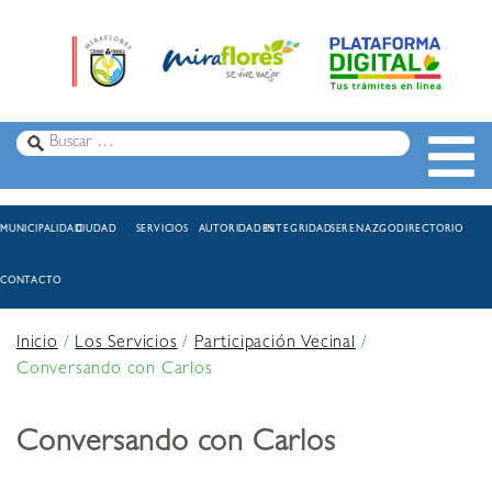
MUNICIPALIDAD
CIUDAD
SERVICIOS
AUTORIDADES
INTEGRIDAD
SERENAZGO
DIRECTORIO
CONTACTO
Inicio
/
Los Servicios
/
Participación Vecinal
/
Conversando con Carlos
Conversando con Carlos