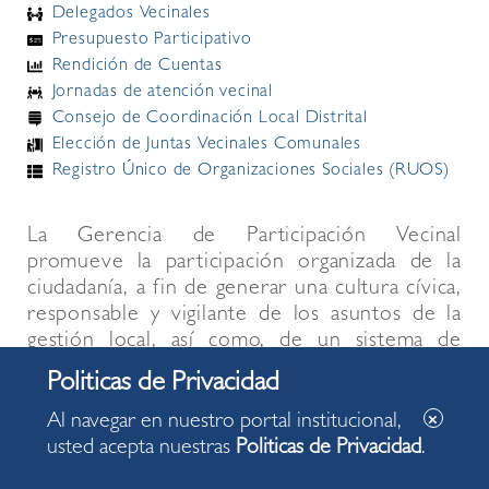
Delegados Vecinales
Presupuesto Participativo
Rendición de Cuentas
Jornadas de atención vecinal
Consejo de Coordinación Local Distrital
Elección de Juntas Vecinales Comunales
Registro Único de Organizaciones Sociales (RUOS)
La Gerencia de Participación Vecinal
promueve la participación organizada de la
ciudadanía, a fin de generar una cultura cívica,
responsable y vigilante de los asuntos de la
gestión local, así como, de un sistema de
comunicación e información a los ciudadanos
sobre los objetivos, metas, acciones de la
gestión municipal, a través de los distintos
Al navegar en nuestro portal institucional,
medios y canales para hacer llegar los
usted acepta nuestras
Politicas de Privacidad
.
mensajes en forma oportuna y eficaz.