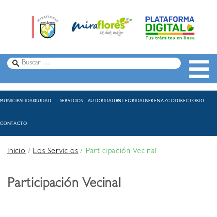
MUNICIPALIDAD
CIUDAD
SERVICIOS
AUTORIDADES
INTEGRIDAD
SERENAZGO
DIRECTORIO
CONTACTO
Inicio
/
Los Servicios
/
Participación Vecinal
Participación Vecinal