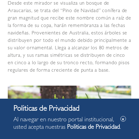
Desde este mirador se visualiza un bosque de
Araucarias, se trata del “Pino de Navidad” conífera de
gran magnitud que recibe este nombre común a raíz de
la forma de su copa, harán remembranza a las fechas
navideñas. Provenientes de Australia, estos árboles se
distribuyen por todo el mundo debido principalmente a
su valor ornamental. Llega a alcanzar los 80 metros de
altura, y sus ramas simétricas se distribuyen de cinco
en cinco a lo largo de su tronco recto, formando pisos
regulares de forma creciente de punta a base.
Al navegar en nuestro portal institucional,
usted acepta nuestras
Politicas de Privacidad
.