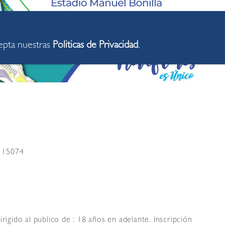
cepta nuestras
Politicas de Privacidad
.
s 15074
rigido al publico de : 18 años en adelante. Inscripción