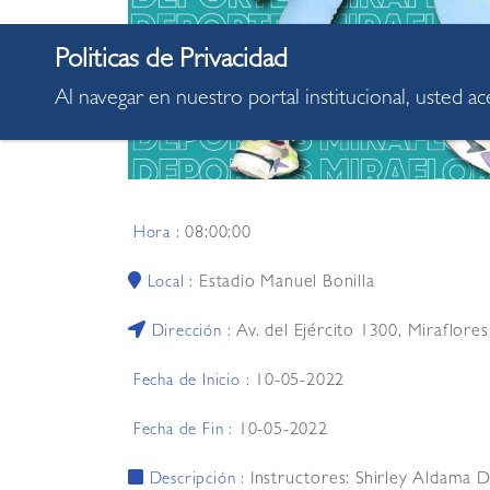
Al navegar en nuestro portal institucional, usted a
08:00:00
Hora :
Estadio Manuel Bonilla
Local :
Av. del Ejército 1300, Miraflore
Dirección :
10-05-2022
Fecha de Inicio :
10-05-2022
Fecha de Fin :
Instructores: Shirley Aldama Di
Descripción :