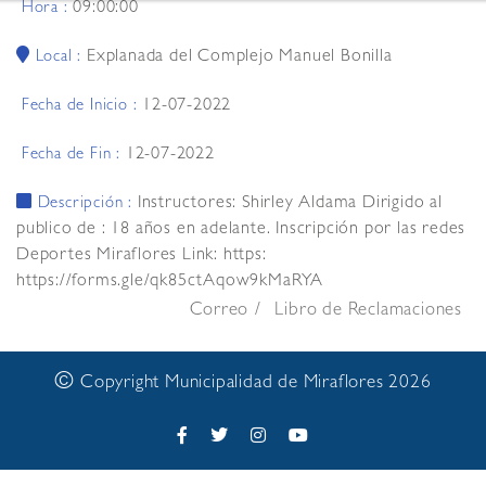
09:00:00
Hora :
Explanada del Complejo Manuel Bonilla
Local :
12-07-2022
Fecha de Inicio :
12-07-2022
Fecha de Fin :
Instructores: Shirley Aldama Dirigido al
Descripción :
publico de : 18 años en adelante. Inscripción por las redes
Deportes Miraflores Link: https:
https://forms.gle/qk85ctAqow9kMaRYA
Correo
Libro de Reclamaciones
©
Copyright Municipalidad de Miraflores 2026