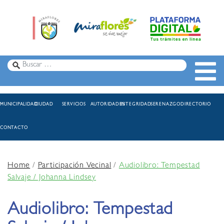
MUNICIPALIDAD
CIUDAD
SERVICIOS
AUTORIDADES
INTEGRIDAD
SERENAZGO
DIRECTORIO
CONTACTO
Home
/
Participación Vecinal
/
Audiolibro: Tempestad
Salvaje / Johanna Lindsey
Audiolibro: Tempestad