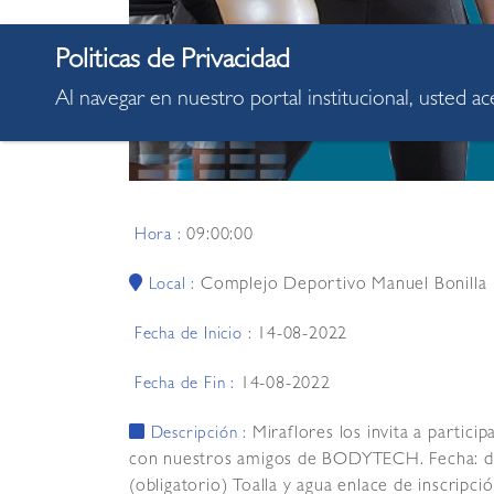
Al navegar en nuestro portal institucional, usted a
09:00:00
Hora :
Complejo Deportivo Manuel Bonilla
Local :
14-08-2022
Fecha de Inicio :
14-08-2022
Fecha de Fin :
Miraflores los invita a partici
Descripción :
con nuestros amigos de BODYTECH. Fecha: d
(obligatorio) Toalla y agua enlace de inscri