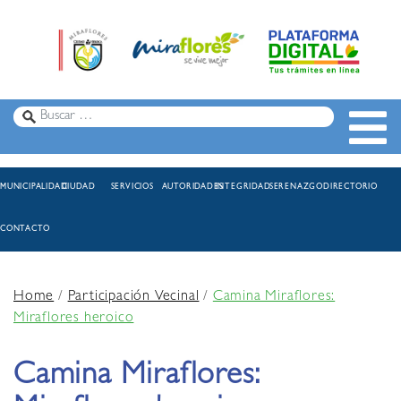
MUNICIPALIDAD
CIUDAD
SERVICIOS
AUTORIDADES
INTEGRIDAD
SERENAZGO
DIRECTORIO
CONTACTO
Home
/
Participación Vecinal
/
Camina Miraflores:
Miraflores heroico
Camina Miraflores: