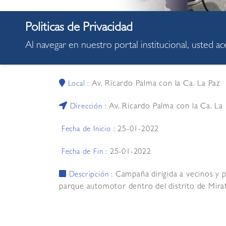
Al navegar en nuestro portal institucional, usted a
09:00:00
Hora :
Av. Ricardo Palma con la Ca. La Paz
Local :
Av. Ricardo Palma con la Ca. La
Dirección :
25-01-2022
Fecha de Inicio :
25-01-2022
Fecha de Fin :
Campaña dirigida a vecinos y p
Descripción :
parque automotor dentro del distrito de Miraf