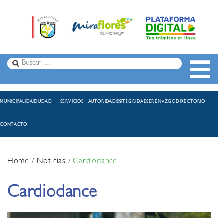
MUNICIPALIDAD
CIUDAD
SERVICIOS
AUTORIDADES
INTEGRIDAD
SERENAZGO
DIRECTORIO
CONTACTO
Home
/
Noticias
/
Cardiodance
Cardiodance