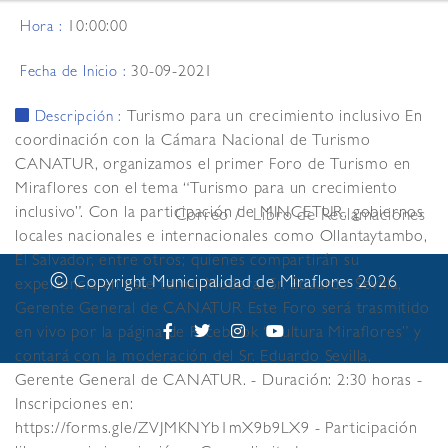
10:00:00
Hora :
30-09-2021
Fecha de Inicio :
Turismo para un crecimiento inclusivo En
Descripción :
coordinación con la Cámara Nacional de Turismo
CANATUR, organizamos el primer Foro de Turismo en
Miraflores con el tema “Turismo para un crecimiento
inclusivo”. Con la participación de MINCETUR, gobiernos
Correo
Libro de Reclamaciones
locales nacionales e internacionales como Ollantaytambo,
El Salvador, entre otros; quienes compartirán su
©
Copyright Municipalidad de Miraflores 2026
experiencia en este tema. Modera: Sr. Eduardo Sevilla,
Gerente General de CANATUR Este Foro será trasmitido
en vivo por la página de Facebook “Cultura Miraflores” y
contará con la moderación del Sr. Eduardo Sevilla,
Gerente General de CANATUR. - Duración: 2:30 horas -
Inscripciones en:
https://forms.gle/ZVJMKNYb1mX9b9LX9 - Participación