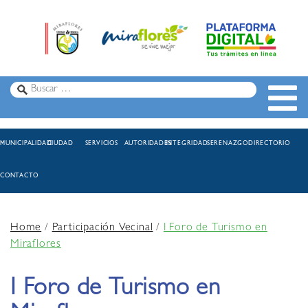
MUNICIPALIDAD
CIUDAD
SERVICIOS
AUTORIDADES
INTEGRIDAD
SERENAZGO
DIRECTORIO
CONTACTO
Home
/
Participación Vecinal
/
I Foro de Turismo en
Miraflores
I Foro de Turismo en