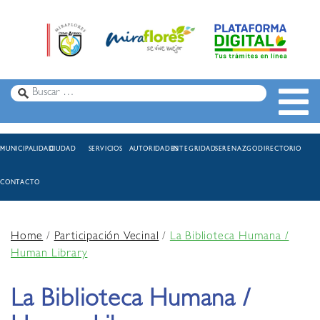
MUNICIPALIDAD
CIUDAD
SERVICIOS
AUTORIDADES
INTEGRIDAD
SERENAZGO
DIRECTORIO
CONTACTO
Home
/
Participación Vecinal
/
La Biblioteca Humana /
Human Library
La Biblioteca Humana /