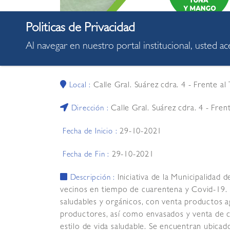
Al navegar en nuestro portal institucional, usted a
08:00:00
Hora :
Calle Gral. Suárez cdra. 4 - Frente a
Local :
Calle Gral. Suárez cdra. 4 - Fre
Dirección :
29-10-2021
Fecha de Inicio :
29-10-2021
Fecha de Fin :
Iniciativa de la Municipalidad
Descripción :
vecinos en tiempo de cuarentena y Covid-19.
saludables y orgánicos, con venta productos a
productores, así como envasados y venta de c
estilo de vida saludable. Se encuentran ubicad