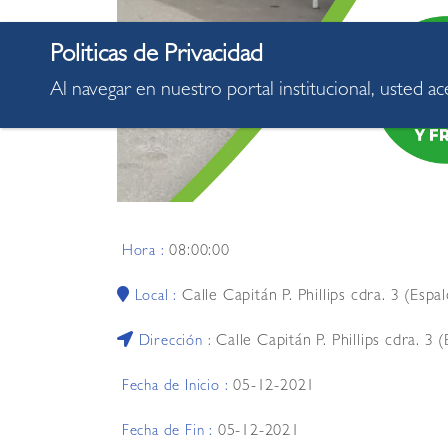
Al navegar en nuestro portal institucional, usted a
08:00:00
Hora :
Calle Capitán P. Phillips cdra. 3 (Espal
Local :
Calle Capitán P. Phillips cdra. 3 
Dirección :
05-12-2021
Fecha de Inicio :
05-12-2021
Fecha de Fin :