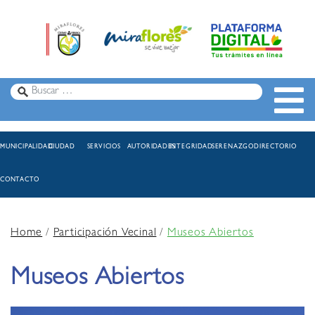
MUNICIPALIDAD
CIUDAD
SERVICIOS
AUTORIDADES
INTEGRIDAD
SERENAZGO
DIRECTORIO
CONTACTO
Home
/
Participación Vecinal
/
Museos Abiertos
Museos Abiertos