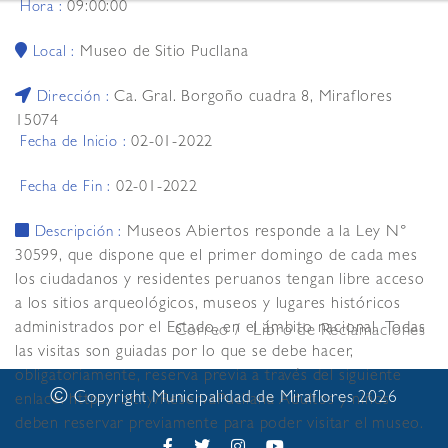
09:00:00
Hora :
Museo de Sitio Pucllana
Local :
Ca. Gral. Borgoño cuadra 8, Miraflores
Dirección :
15074
02-01-2022
Fecha de Inicio :
02-01-2022
Fecha de Fin :
Museos Abiertos responde a la Ley N°
Descripción :
30599, que dispone que el primer domingo de cada mes
los ciudadanos y residentes peruanos tengan libre acceso
a los sitios arqueológicos, museos y lugares históricos
administrados por el Estado, en el ámbito nacional. Todas
Correo
Libro de Reclamaciones
las visitas son guiadas por lo que se debe hacer,
obligatoriamente, reserva previa a través del siguiente
©
Copyright Municipalidad de Miraflores 2026
enlace: https://bit.ly/ReservaPucllana Adultos y niños
deben reservar previamente para poder visitar el museo.