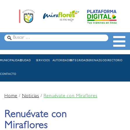
MUNICIPALIDAD
CIUDAD
SERVICIOS
AUTORIDADES
INTEGRIDAD
SERENAZGO
DIRECTORIO
CONTACTO
Home
/
Noticias
/
Renuévate con Miraflores
Renuévate con
Miraflores