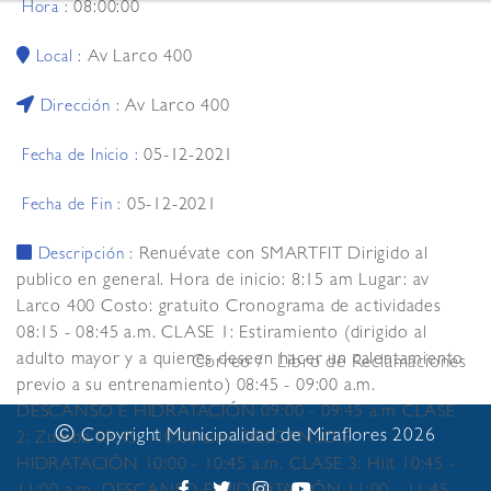
08:00:00
Hora :
Av Larco 400
Local :
Av Larco 400
Dirección :
05-12-2021
Fecha de Inicio :
05-12-2021
Fecha de Fin :
Renuévate con SMARTFIT Dirigido al
Descripción :
publico en general. Hora de inicio: 8:15 am Lugar: av
Larco 400 Costo: gratuito Cronograma de actividades
08:15 - 08:45 a.m. CLASE 1: Estiramiento (dirigido al
adulto mayor y a quienes deseen hacer un calentamiento
Correo
Libro de Reclamaciones
previo a su entrenamiento) 08:45 - 09:00 a.m.
DESCANSO E HIDRATACIÓN 09:00 - 09:45 a.m CLASE
©
Copyright Municipalidad de Miraflores 2026
2: Zumba 09:45 - 10:00 a.m. DESCANSO E
HIDRATACIÓN 10:00 - 10:45 a.m. CLASE 3: Hiit 10:45 -