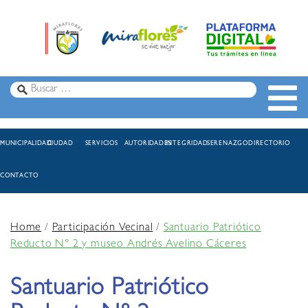
MUNICIPALIDAD
CIUDAD
SERVICIOS
AUTORIDADES
INTEGRIDAD
SERENAZGO
DIRECTORIO
CONTACTO
Home
/
Participación Vecinal
/
Santuario Patriótico
Reducto N° 2 y museo Andrés Avelino Cáceres
Santuario Patriótico