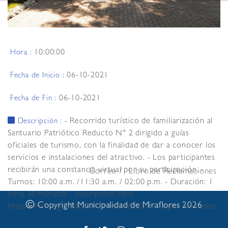
10:00:00
Hora :
06-10-2021
Fecha de Inicio :
06-10-2021
Fecha de Fin :
- Recorrido turístico de familiarización al
Descripción :
Santuario Patriótico Reducto N° 2 dirigido a guías
oficiales de turismo, con la finalidad de dar a conocer los
servicios e instalaciones del atractivo. - Los participantes
recibirán una constancia virtual por su participación. -
Correo
Libro de Reclamaciones
Turnos: 10:00 a.m. /11:30 a.m. / 02:00 p.m. - Duración: 1
hora 30 minutos - Inscripción libre:
©
Copyright Municipalidad de Miraflores 2026
https://forms.gle/RBkScTZMdiSrtCED6 - Cupos limitados.