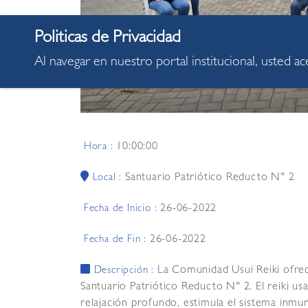
Al navegar en nuestro portal institucional, usted a
10:00:00
Hora :
Santuario Patriótico Reducto N° 2
Local :
26-06-2022
Fecha de Inicio :
26-06-2022
Fecha de Fin :
La Comunidad Usui Reiki ofrec
Descripción :
Santuario Patriótico Reducto N° 2. El reiki u
relajación profundo, estimula el sistema inmu