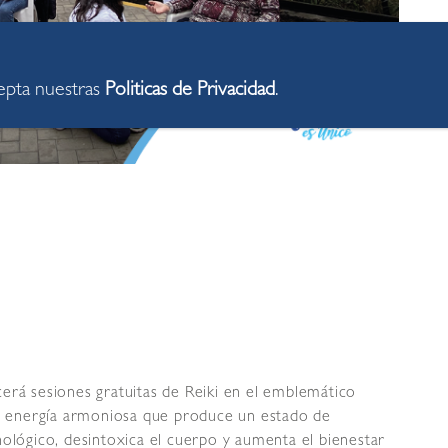
cepta nuestras
Politicas de Privacidad
.
erá sesiones gratuitas de Reiki en el emblemático
sa energía armoniosa que produce un estado de
nológico, desintoxica el cuerpo y aumenta el bienestar