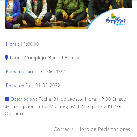
19:00:00
Hora :
Complejo Manuel Bonilla
Local :
31-08-2022
Fecha de Inicio :
31-08-2022
Fecha de Fin :
Fecha: 31 de agosto. Hora: 19:00 Enlace
Descripción :
de inscripción: https://forms.gle/ELKHzFpZ3sbcKP276
Gratuito
Correo
Libro de Reclamaciones