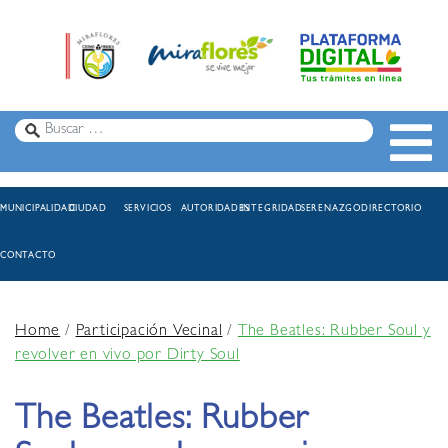
MUNICIPALIDAD
CIUDAD
SERVICIOS
AUTORIDADES
INTEGRIDAD
SERENAZGO
DIRECTORIO
CONTACTO
Home
/
Participación Vecinal
/
The Beatles: Rubber Soul y
revolver en vivo por Dirty Soul
The Beatles: Rubber