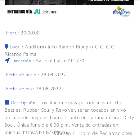
20:00:00
Hora :
Auditorio Julio Ramón Ribeyro C.C. C.C.
Local :
Ricardo Palma
Av. José Larco Nº 770
Dirección :
29-08-2022
Fecha de Inicio :
29-08-2022
Fecha de Fin :
Los álbumes más psicodélicos de The
Descripción :
Beatles: Rubber Soul y Revolver, serán tocados en vivo
por una de mejores banda tributo de Latinoamérica, Dirty
Soul. Única función: 8:00 p.m. Venta de entradas en
Joinnus: https://bit.ly/3bIKyY6
Correo
Libro de Reclamaciones