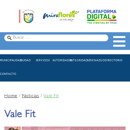
MUNICIPALIDAD
CIUDAD
SERVICIOS
AUTORIDADES
INTEGRIDAD
SERENAZGO
DIRECTORIO
CONTACTO
Home
/
Noticias
/
Vale Fit
Vale Fit