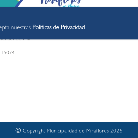
cepta nuestras
Politicas de Privacidad
.
anuel Bonilla
s 15074
©
Copyright Municipalidad de Miraflores 2026