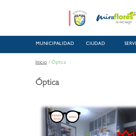
MUNICIPALIDAD
CIUDAD
SERV
Inicio
/
Óptica
Óptica