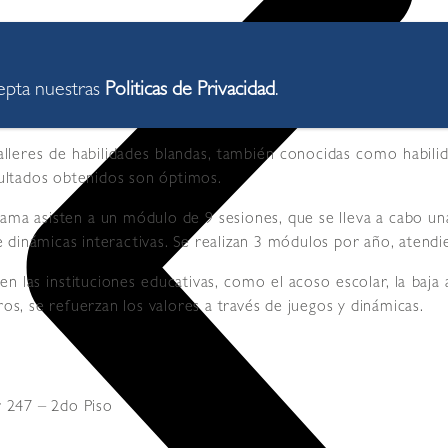
cepta nuestras
Politicas de Privacidad
.
leres de habilidades blandas, también conocidas como habilida
esultados obtenidos son óptimos.
rama asisten a un módulo de 9 sesiones, que se lleva a cabo u
 dinámicas interactivas. Se realizan 3 módulos por año, atend
n las instituciones educativas, como el acoso escolar, la baja 
ros, se refuerzan los valores a través de juegos y dinámicas.
 247 – 2do Piso