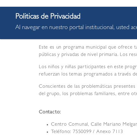
Al navegar en nuestro portal institucional, usted a
PEQUEÑOS LÍDERES EN COLEGIOS
Este es un programa municipal que ofrece tal
públicas y privadas de nivel primaria. Los r
Los niños y niñas participantes en este prog
refuerzan los temas programados a través de
Conscientes de las problemáticas presentes e
del grupo, los problemas familiares, entre ot
Contacto:
Centro Comunal, Calle Mariano Melgar
Teléfono: 7550099 / Anexo 7113