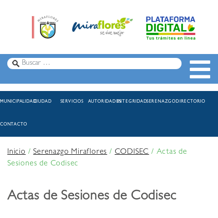
MUNICIPALIDAD
CIUDAD
SERVICIOS
AUTORIDADES
INTEGRIDAD
SERENAZGO
DIRECTORIO
CONTACTO
Inicio
/
Serenazgo Miraflores
/
CODISEC
/
Actas de
Sesiones de Codisec
Actas de Sesiones de Codisec