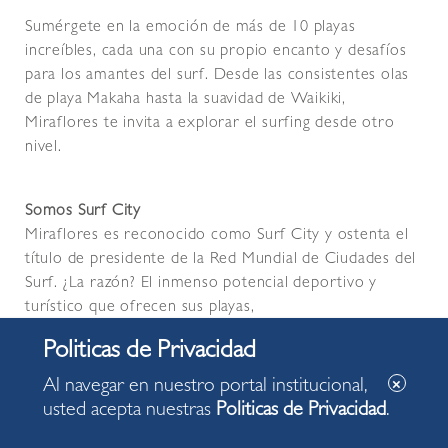
Sumérgete en la emoción de más de 10 playas
increíbles, cada una con su propio encanto y desafíos
para los amantes del surf. Desde las consistentes olas
de playa Makaha hasta la suavidad de Waikiki,
Miraflores te invita a explorar el surfing desde otro
nivel.
Somos Surf City
Miraflores es reconocido como Surf City y ostenta el
título de presidente de la Red Mundial de Ciudades del
Surf. ¿La razón? El inmenso potencial deportivo y
turístico que ofrecen sus playas,
todas diseñadas para ofrecerte una experiencia de surf
inolvidable.
Al navegar en nuestro portal institucional,
¡Descúbrelas!
usted acepta nuestras
Politicas de Privacidad
.
● Tres Picos
● Makaha