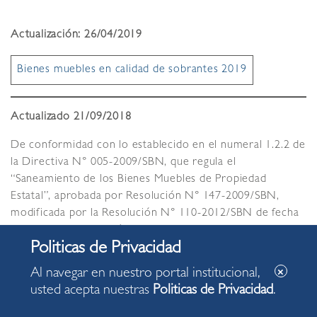
Actualización: 26/04/2019
Bienes muebles en calidad de sobrantes 2019
Actualizado 21/09/2018
De conformidad con lo establecido en el numeral 1.2.2 de
la Directiva N° 005-2009/SBN, que regula el
“Saneamiento de los Bienes Muebles de Propiedad
Estatal”, aprobada por Resolución N° 147-2009/SBN,
modificada por la Resolución N° 110-2012/SBN de fecha
07-12-2012 que amplía hasta el 31 de diciembre de 2013,
la vigencia de la Directiva precitada, la Gerencia de
Administración y Finanzas de la Municipalidad de
Al navegar en nuestro portal institucional,
Miraflores, dispone la publicación de la relación detallada
usted acepta nuestras
Politicas de Privacidad
.
de los bienes muebles objeto de saneamiento, durante un
plazo de diez (10) días hábiles, en un lugar visible de la