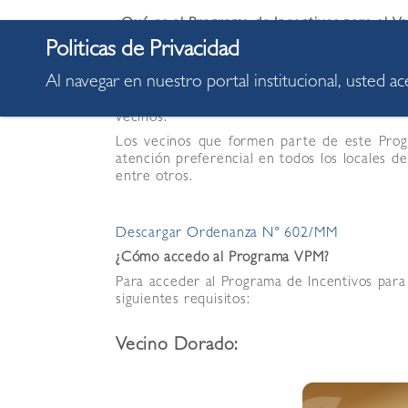
¿Qué es el Programa de Incentivos para el Ve
El Programa de Incentivos para el Vecino
puntuales de Miraflores. Este programa 
Al navegar en nuestro portal institucional, usted a
cumplimiento de sus obligaciones y los comp
pago oportuno de sus tributos. Esto nos permi
vecinos.
Los vecinos que formen parte de este Prog
atención preferencial en todos los locales d
entre otros.
Descargar Ordenanza N° 602/MM
¿Cómo accedo al Programa VPM?
Para acceder al Programa de Incentivos para 
siguientes requisitos:
Vecino Dorado: