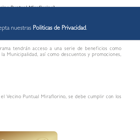
cino Puntual Miraflorino?
 Puntual Miraflorino o VPM distingue a los vecinos
busca premiar la puntualidad de los vecinos en el
cepta nuestras
Politicas de Privacidad
.
romete a continuar con la misma responsabilidad en el
tirá ejecutar más obras y servicios en beneficio de los
rama tendrán acceso a una serie de beneficios como
e la Municipalidad, así como descuentos y promociones,
el Vecino Puntual Miraflorino, se debe cumplir con los