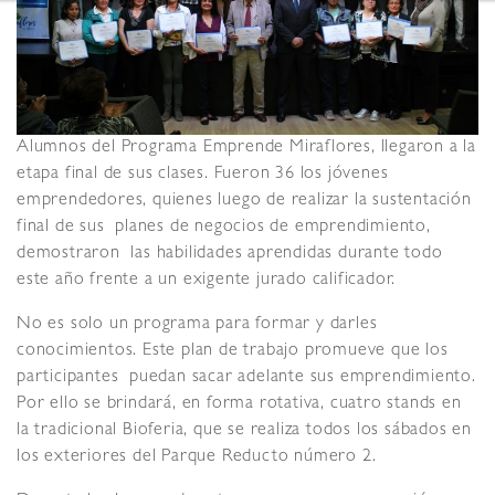
Alumnos del Programa Emprende Miraflores, llegaron a la
etapa final de sus clases. Fueron 36 los jóvenes
emprendedores, quienes luego de realizar la sustentación
final de sus planes de negocios de emprendimiento,
demostraron las habilidades aprendidas durante todo
este año frente a un exigente jurado calificador.
No es solo un programa para formar y darles
conocimientos. Este plan de trabajo promueve que los
participantes puedan sacar adelante sus emprendimiento.
Por ello se brindará, en forma rotativa, cuatro stands en
la tradicional Bioferia, que se realiza todos los sábados en
los exteriores del Parque Reducto número 2.