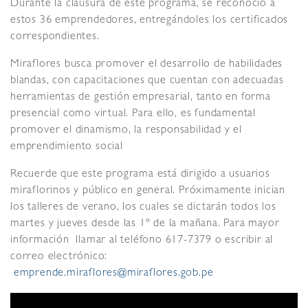
Durante la clausura de este programa, se reconoció a
estos 36 emprendedores, entregándoles los certificados
correspondientes.
Miraflores busca promover el desarrollo de habilidades
blandas, con capacitaciones que cuentan con adecuadas
herramientas de gestión empresarial, tanto en forma
presencial como virtual. Para ello, es fundamental
promover el dinamismo, la responsabilidad y el
emprendimiento social
Recuerde que este programa está dirigido a usuarios
miraflorinos y público en general. Próximamente inician
los talleres de verano, los cuales se dictarán todos los
martes y jueves desde las 1º de la mañana. Para mayor
información llamar al teléfono 617-7379 o escribir al
correo electrónico:
emprende.miraflores@miraflores.gob.pe