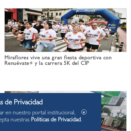
Miraflores vive una gran fiesta deportiva con
Renuévate+ y la carrera 5K del CIP
ar en nuestro portal institucional,
epta nuestras
Politicas de Privacidad
.