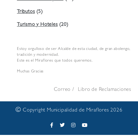
Tributos
(5)
Turismo y Hoteles
(20)
Estoy orgulloso de ser Alcalde de esta ciudad, de gran abolengo,
tradición y modernidad.
Este es el Miraflores que todos queremos.
Muchas Gracias
Correo
Libro de Reclamaciones
©
Copyright Municipalidad de Miraflores 2026