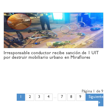
Irresponsable conductor recibe sanción de 1 UIT
por destruir mobiliario urbano en Miraflores
Página 1 de 9
1
2
3
4
7
8
9
Siguiente
…
»