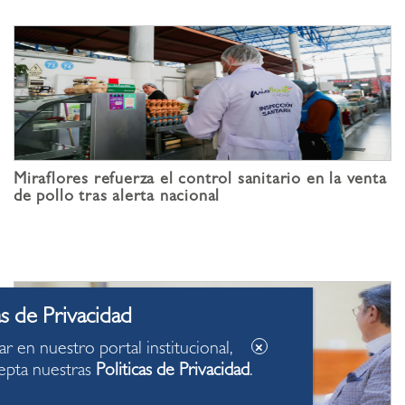
Miraflores refuerza el control sanitario en la venta
de pollo tras alerta nacional
ar en nuestro portal institucional,
epta nuestras
Politicas de Privacidad
.