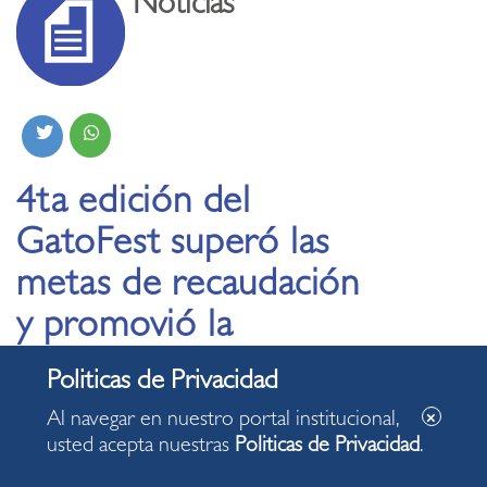
Noticias
4ta edición del
GatoFest superó las
metas de recaudación
y promovió la
adopción de más
gatitos del Kennedy
Al navegar en nuestro portal institucional,
usted acepta nuestras
Politicas de Privacidad
.
12.11.2024