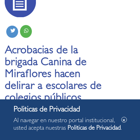
Acrobacias de la
brigada Canina de
Miraflores hacen
delirar a escolares de
colegios públicos
26.06.2025
Al navegar en nuestro portal institucional,
usted acepta nuestras
Politicas de Privacidad
.
‘Wolverine’, ‘Mufasa’, ‘Kaiser’ se ganaron los