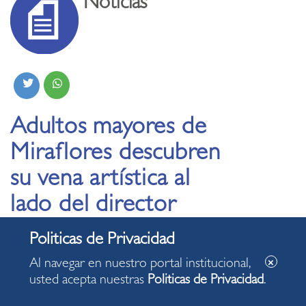
Noticias
Adultos mayores de
Miraflores descubren
su vena artística al
lado del director
teatral Leonardo
Torres
Al navegar en nuestro portal institucional,
usted acepta nuestras
Politicas de Privacidad
.
23.11.2023