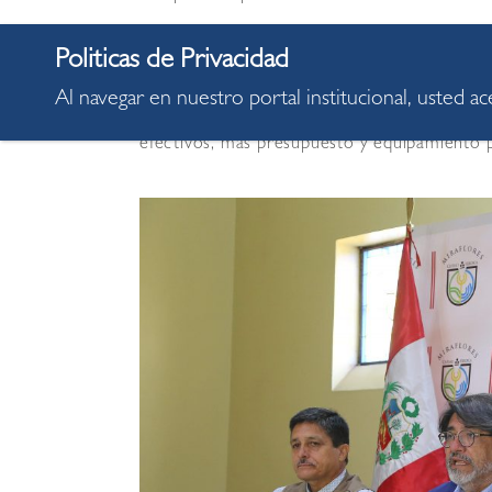
“La realidad es que el país se está viendo so
a ello, aunque en menor medida por las acc
presidenta de la República y los ministerios
Al navegar en nuestro portal institucional, usted a
nacional de emergencia en seguridad ciudad
efectivos, más presupuesto y equipamiento pa