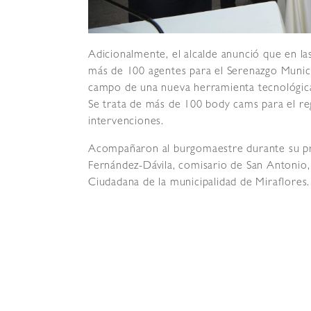
Adicionalmente, el alcalde anunció que en l
más de 100 agentes para el Serenazgo Munici
campo de una nueva herramienta tecnológica q
Se trata de más de 100 body cams para el re
intervenciones.
Acompañaron al burgomaestre durante su p
Fernández-Dávila, comisario de San Antonio
Ciudadana de la municipalidad de Miraflores.