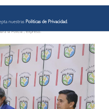
brepasado por la criminalidad y Miraflores no es ajeno
iones que desarrollamos. Necesitamos que la
 responsables asuman la implementación de una política
cepta nuestras
Politicas de Privacidad
.
ana, no solo con palabras, sino con mayor número de
ra la Policía”, expresó.